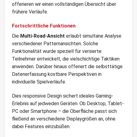
offerieren wir einen vollständigen Übersicht über
frühere Verläufe.
Fortschrittliche Funktionen
Die
Multi-Road-Ansicht
erlaubt simultane Analyse
verschiedener Patternansichten. Solche
Funktionalität wurde speziell für versierte
Teilnehmer entwickelt, die vielschichtige Taktiken
anwenden. Darüber hinaus offeriert die selbsttätige
Datenerfassung kostbare Perspektiven in
individuelle Spielverläufe.
Dies responsive Design sichert ideales Gaming-
Erlebnis auf jedweden Geräten. Ob Desktop, Tablet-
PC oder Smartphone – die Oberfläche passt sich
fließend an verschiedene Displaygrößen an, ohne
dabei Features einzubüßen.