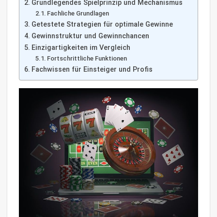
Grundlegendes Spielprinzip und Mechanismus
Fachliche Grundlagen
Getestete Strategien für optimale Gewinne
Gewinnstruktur und Gewinnchancen
Einzigartigkeiten im Vergleich
Fortschrittliche Funktionen
Fachwissen für Einsteiger und Profis