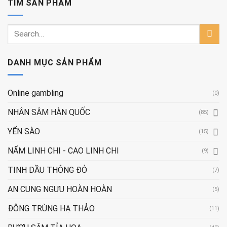
TÌM SẢN PHẨM
Search
for:
DANH MỤC SẢN PHẨM
Online gambling
(0)
NHÂN SÂM HÀN QUỐC
(85)
YẾN SÀO
(15)
NẤM LINH CHI - CAO LINH CHI
(9)
TINH DẦU THÔNG ĐỎ
(7)
AN CUNG NGƯU HOÀN HOÀN
(5)
ĐÔNG TRÙNG HẠ THẢO
(11)