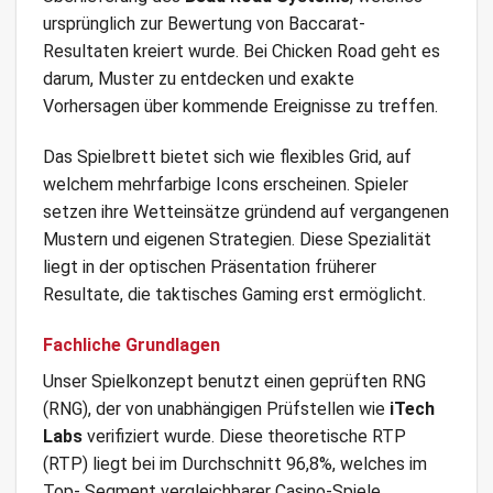
ursprünglich zur Bewertung von Baccarat-
Resultaten kreiert wurde. Bei
Chicken Road
geht es
darum, Muster zu entdecken und exakte
Vorhersagen über kommende Ereignisse zu treffen.
Das Spielbrett bietet sich wie flexibles Grid, auf
welchem mehrfarbige Icons erscheinen. Spieler
setzen ihre Wetteinsätze gründend auf vergangenen
Mustern und eigenen Strategien. Diese Spezialität
liegt in der optischen Präsentation früherer
Resultate, die taktisches Gaming erst ermöglicht.
Fachliche Grundlagen
Unser Spielkonzept benutzt einen geprüften RNG
(RNG), der von unabhängigen Prüfstellen wie
iTech
Labs
verifiziert wurde. Diese theoretische RTP
(RTP) liegt bei im Durchschnitt 96,8%, welches im
Top- Segment vergleichbarer Casino-Spiele