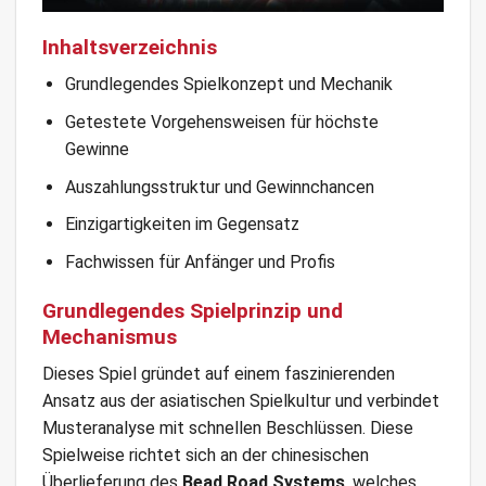
Inhaltsverzeichnis
Grundlegendes Spielkonzept und Mechanik
Getestete Vorgehensweisen für höchste
Gewinne
Auszahlungsstruktur und Gewinnchancen
Einzigartigkeiten im Gegensatz
Fachwissen für Anfänger und Profis
Grundlegendes Spielprinzip und
Mechanismus
Dieses Spiel gründet auf einem faszinierenden
Ansatz aus der asiatischen Spielkultur und verbindet
Musteranalyse mit schnellen Beschlüssen. Diese
Spielweise richtet sich an der chinesischen
Überlieferung des
Bead Road Systems
, welches