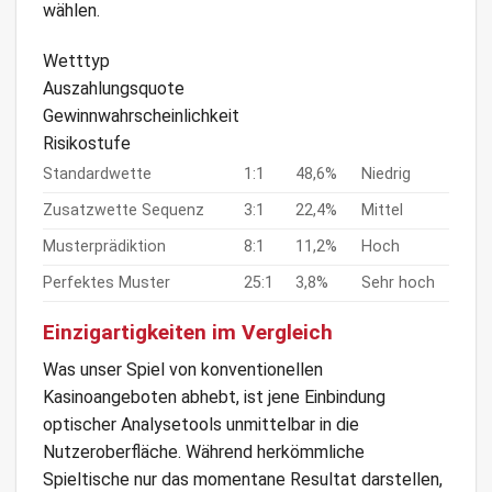
wählen.
Wetttyp
Auszahlungsquote
Gewinnwahrscheinlichkeit
Risikostufe
Standardwette
1:1
48,6%
Niedrig
Zusatzwette Sequenz
3:1
22,4%
Mittel
Musterprädiktion
8:1
11,2%
Hoch
Perfektes Muster
25:1
3,8%
Sehr hoch
Einzigartigkeiten im Vergleich
Was unser Spiel von konventionellen
Kasinoangeboten abhebt, ist jene Einbindung
optischer Analysetools unmittelbar in die
Nutzeroberfläche. Während herkömmliche
Spieltische nur das momentane Resultat darstellen,