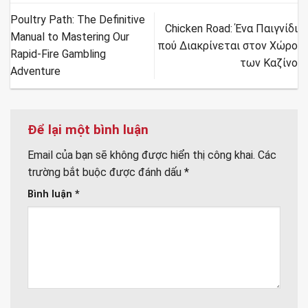
Poultry Path: The Definitive
Chicken Road: Ένα Παιγνίδι
Manual to Mastering Our
πού Διακρίνεται στον Χώρο
Rapid-Fire Gambling
των Καζίνο
Adventure
Để lại một bình luận
Email của bạn sẽ không được hiển thị công khai.
Các
trường bắt buộc được đánh dấu
*
Bình luận
*