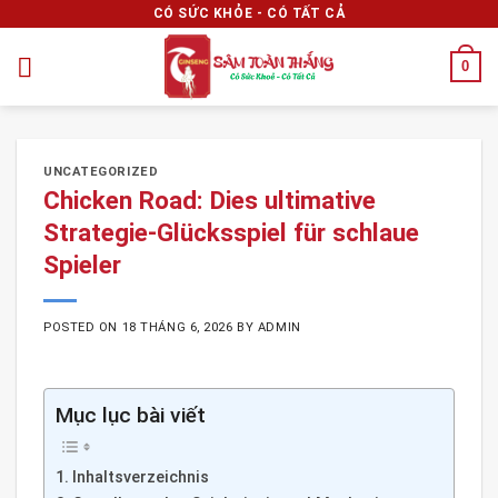
Skip
CÓ SỨC KHỎE - CÓ TẤT CẢ
to
0
content
UNCATEGORIZED
Chicken Road: Dies ultimative
Strategie-Glücksspiel für schlaue
Spieler
POSTED ON
18 THÁNG 6, 2026
BY
ADMIN
Mục lục bài viết
Inhaltsverzeichnis