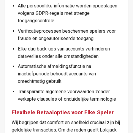
Alle persoonlijke informatie worden opgeslagen
volgens GDPR-regels met strenge
toegangscontrole
Verificatieprocessen beschermen spelers voor
fraude en ongeautoriseerde toegang
Elke dag back-ups van accounts verhinderen
dataverlies onder alle omstandigheden
Automatische afmeldingsfunctie na
inactiefperiode behoedt accounts van
onrechtmatig gebruik
Transparante algemene voorwaarden zonder
verkapte clausules of onduidelijke terminologie
Flexibele Betaalopties voor Elke Speler
Wij begrijpen dat comfort en snelheid cruciaal zijn bij
geldelijke transacties. Om die reden geeft Lolajack