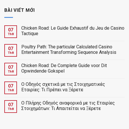
BÀI VIẾT MỚI
Chicken Road: Le Guide Exhaustif du Jeu de Casino
07
Tactique
Th8
Poultry Path: The particular Calculated Casino
07
Entertainment Transforming Sequence Analysis
Th8
Chicken Road: De Complete Guide voor Dit
07
Opwindende Gokspel
Th8
Ο Οδηγός σχετικά με τις Στοιχηματικές
07
Εταιρίες: Τι Πρέπει να Ξέρετε
Th8
Ο Πλήρης Οδηγός αναφορικά με τις Εταιρίες
07
Στοιχημάτων: Τι Απαιτείται να Ξέρετε
Th8