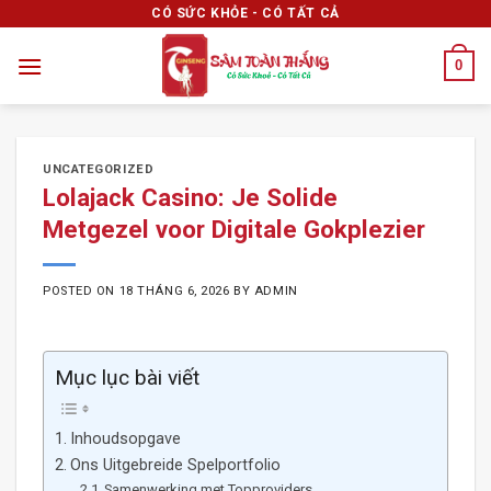
Skip
CÓ SỨC KHỎE - CÓ TẤT CẢ
to
0
content
UNCATEGORIZED
Lolajack Casino: Je Solide
Metgezel voor Digitale Gokplezier
POSTED ON
18 THÁNG 6, 2026
BY
ADMIN
Mục lục bài viết
Inhoudsopgave
Ons Uitgebreide Spelportfolio
Samenwerking met Topproviders