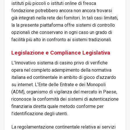
istituti più piccoli o istituti online di fresca
fondazione potrebbero ancora non ancora trovarsi
già integrati nella rete dei fornitori. In tali casi limitati,
la la presente piattaforma offre sistemi di controllo
opzionali che conservano in ogni caso un grado di
facilità più alto in confronto ai sistemi tradizionali.
Legislazione e Compliance Legislativa
L’Innovativo sistema di casino privo di verifiche
opera nel completo adempimento della normativa
italiana ed continentale in ambito di gioco d’azzardo
su internet. L’Ente delle Entrate e dei Monopoli
(ADM), organismo di vigilanza del mercato in Paese,
riconosce la conformità dei sistemi di autenticazione
finanziaria diretta quale metodo conforme per
l’identificazione degli utenti.
La regolamentazione continentale relativa ai servizi