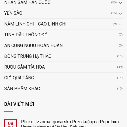
NHÂN SÂM HÀN QUỐC
(85)
YẾN SÀO
(15)
NẤM LINH CHI - CAO LINH CHI
(9)
TINH DẦU THÔNG ĐỎ
(7)
AN CUNG NGƯU HOÀN HOÀN
(5)
ĐÔNG TRÙNG HẠ THẢO
(11)
RƯỢU SÂM TỈA HOA
(49)
GIỎ QUÀ TẶNG
(14)
SẢN PHẨM KHÁC
(13)
BÀI VIẾT MỚI
Plinko: Izvorna Igričarska Preizkušnja s Popolnim
08