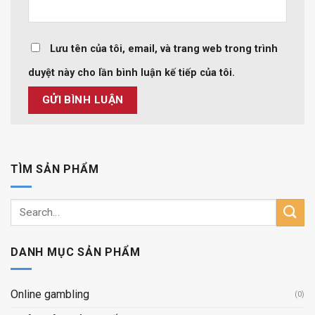
Lưu tên của tôi, email, và trang web trong trình
duyệt này cho lần bình luận kế tiếp của tôi.
TÌM SẢN PHẨM
Search
for:
DANH MỤC SẢN PHẨM
Online gambling
(0)