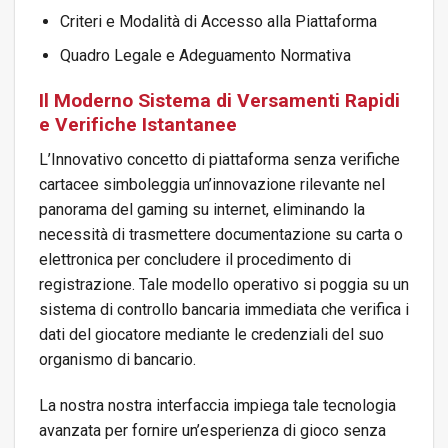
Criteri e Modalità di Accesso alla Piattaforma
Quadro Legale e Adeguamento Normativa
Il Moderno Sistema di Versamenti Rapidi
e Verifiche Istantanee
L’Innovativo concetto di piattaforma senza verifiche
cartacee simboleggia un’innovazione rilevante nel
panorama del gaming su internet, eliminando la
necessità di trasmettere documentazione su carta o
elettronica per concludere il procedimento di
registrazione. Tale modello operativo si poggia su un
sistema di controllo bancaria immediata che verifica i
dati del giocatore mediante le credenziali del suo
organismo di bancario.
La nostra nostra interfaccia impiega tale tecnologia
avanzata per fornire un’esperienza di gioco senza