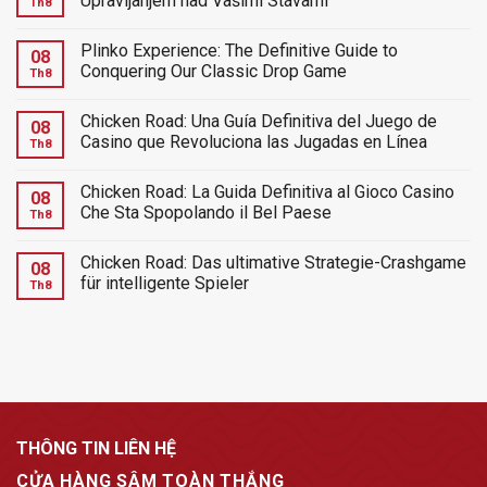
Upravljanjem nad Vašimi Stávami
Th8
Plinko Experience: The Definitive Guide to
08
Conquering Our Classic Drop Game
Th8
Chicken Road: Una Guía Definitiva del Juego de
08
Casino que Revoluciona las Jugadas en Línea
Th8
Chicken Road: La Guida Definitiva al Gioco Casino
08
Che Sta Spopolando il Bel Paese
Th8
Chicken Road: Das ultimative Strategie-Crashgame
08
für intelligente Spieler
Th8
THÔNG TIN LIÊN HỆ
CỬA HÀNG SÂM TOÀN THẮNG