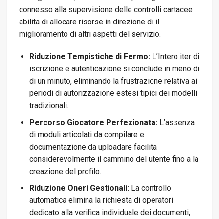
connesso alla supervisione delle controlli cartacee
abilita di allocare risorse in direzione di il
miglioramento di altri aspetti del servizio.
Riduzione Tempistiche di Fermo:
L’Intero iter di
iscrizione e autenticazione si conclude in meno di
di un minuto, eliminando la frustrazione relativa ai
periodi di autorizzazione estesi tipici dei modelli
tradizionali.
Percorso Giocatore Perfezionata:
L’assenza
di moduli articolati da compilare e
documentazione da uploadare facilita
considerevolmente il cammino del utente fino a la
creazione del profilo.
Riduzione Oneri Gestionali:
La controllo
automatica elimina la richiesta di operatori
dedicato alla verifica individuale dei documenti,