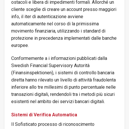
ostacoli e libera di impedimenti formali. Allorché un
cliente sceglie di creare un account presso
maggiori
info
, il iter di autenticazione avviene
automaticamente nel corso di la primissima
movimento finanziaria, utilizzando i standard di
protezione in precedenza implementati dalle banche
europee.
Conformemente a i informazioni pubblicati dalla
Swedish Financial Supervisory Autorità
(Finansinspektionen), i sistemi di controllo bancaria
diretta hanno rilevato un livello di attività fraudolenta
inferiore allo tre millesimi di punto percentuale nelle
transazioni digitali, rendendoli tra i metodi più sicuri
esistenti nel ambito dei servizi bancari digitali.
Sistemi di Verifica Automatica
Il Sofisticato processo di riconoscimento