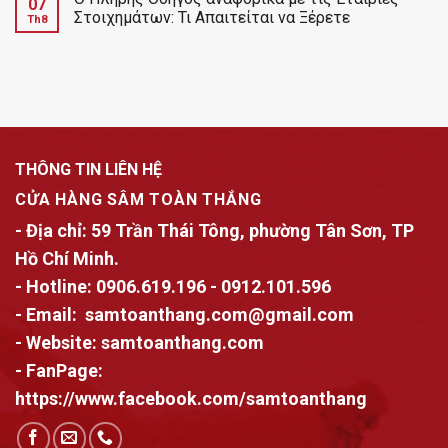
07
Στοιχημάτων: Τι Απαιτείται να Ξέρετε
Th8
THÔNG TIN LIÊN HỆ
CỬA HÀNG SÂM TOÀN THẮNG
- Địa chỉ:
59 Trần Thái Tông, phường Tân Sơn, TP
Hồ Chí Minh.
- Hotline:
0906.619.196
-
0912.101.596
- Email:
samtoanthang.com@gmail.com
- Website:
samtoanthang.com
- FanPage:
https://www.facebook.com/samtoanthang