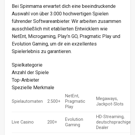
Bei Spinmama erwartet dich eine beeindruckende
Auswahl von über 3.000 hochwertigen Spielen
führender Softwareanbieter. Wir arbeiten zusammen
ausschließlich mit etablierten Entwicklern wie
NetEnt, Microgaming, Play’n GO, Pragmatic Play und
Evolution Gaming, um dir ein exzellentes
Spielerlebnis zu garantieren.
Spielkategorie
Anzahl der Spiele
Top-Anbieter
Spezielle Merkmale
NetEnt,
Megaways,
Spielautomaten
2.500+
Pragmatic
Jackpot-Slots
Play
HD-Streaming,
Evolution
Live Casino
200+
deutschsprachige
Gaming
Dealer