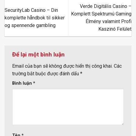
Verde Digitális Casino –
SecurityLab Casino – Din
Komplett Spektrumú Gaming
komplette håndbok til sikker
Élmény valamint Profi
og spennende gambling
Kaszinó Felület
Để lại một bình luận
Email của bạn sẽ không được hiển thị công khai.
Các
trường bắt buộc được đánh dấu
*
Bình luận
*
Tên
*