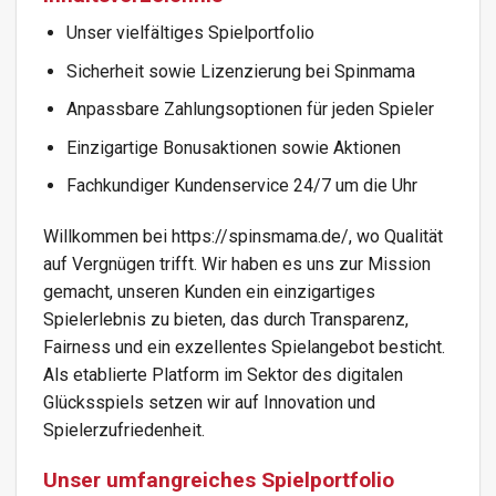
Unser vielfältiges Spielportfolio
Sicherheit sowie Lizenzierung bei Spinmama
Anpassbare Zahlungsoptionen für jeden Spieler
Einzigartige Bonusaktionen sowie Aktionen
Fachkundiger Kundenservice 24/7 um die Uhr
Willkommen bei
https://spinsmama.de/
, wo Qualität
auf Vergnügen trifft. Wir haben es uns zur Mission
gemacht, unseren Kunden ein einzigartiges
Spielerlebnis zu bieten, das durch Transparenz,
Fairness und ein exzellentes Spielangebot besticht.
Als etablierte Platform im Sektor des digitalen
Glücksspiels setzen wir auf Innovation und
Spielerzufriedenheit.
Unser umfangreiches Spielportfolio