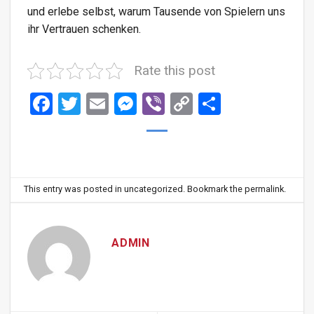
und erlebe selbst, warum Tausende von Spielern uns
ihr Vertrauen schenken.
Rate this post
Facebook
Twitter
Email
Messenger
Viber
Copy
Share
Link
This entry was posted in
uncategorized
. Bookmark the
permalink
.
ADMIN