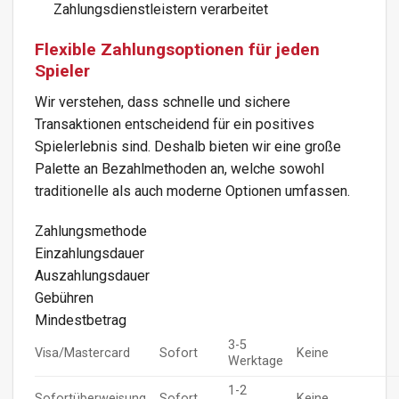
Zahlungsdienstleistern verarbeitet
Flexible Zahlungsoptionen für jeden
Spieler
Wir verstehen, dass schnelle und sichere
Transaktionen entscheidend für ein positives
Spielerlebnis sind. Deshalb bieten wir eine große
Palette an Bezahlmethoden an, welche sowohl
traditionelle als auch moderne Optionen umfassen.
Zahlungsmethode
Einzahlungsdauer
Auszahlungsdauer
Gebühren
Mindestbetrag
3-5
Visa/Mastercard
Sofort
Keine
Werktage
1-2
Sofortüberweisung
Sofort
Keine