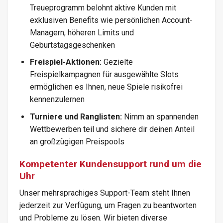
Treueprogramm belohnt aktive Kunden mit
exklusiven Benefits wie persönlichen Account-
Managern, höheren Limits und
Geburtstagsgeschenken
Freispiel-Aktionen:
Gezielte
Freispielkampagnen für ausgewählte Slots
ermöglichen es Ihnen, neue Spiele risikofrei
kennenzulernen
Turniere und Ranglisten:
Nimm an spannenden
Wettbewerben teil und sichere dir deinen Anteil
an großzügigen Preispools
Kompetenter Kundensupport rund um die
Uhr
Unser mehrsprachiges Support-Team steht Ihnen
jederzeit zur Verfügung, um Fragen zu beantworten
und Probleme zu lösen. Wir bieten diverse