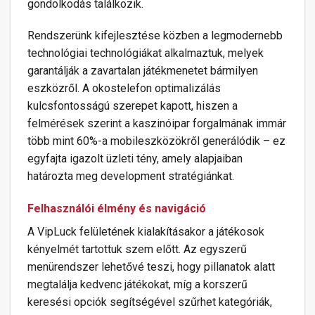
gondolkodás találkozik.
Rendszerünk kifejlesztése közben a legmodernebb
technológiai technológiákat alkalmaztuk, melyek
garantálják a zavartalan játékmenetet bármilyen
eszközről. A okostelefon optimalizálás
kulcsfontosságú szerepet kapott, hiszen a
felmérések szerint a kaszinóipar forgalmának immár
több mint 60%-a mobileszközökről generálódik – ez
egyfajta igazolt üzleti tény, amely alapjaiban
határozta meg development stratégiánkat.
Felhasználói élmény és navigáció
A VipLuck felületének kialakításakor a játékosok
kényelmét tartottuk szem előtt. Az egyszerű
menürendszer lehetővé teszi, hogy pillanatok alatt
megtalálja kedvenc játékokat, míg a korszerű
keresési opciók segítségével szűrhet kategóriák,