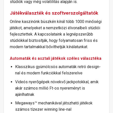
stúdiók vagy még volatilitás alapján is.
Játékválaszték és szoftverszolgáltatók
Online kaszinónk büszkén kínál több 1000 minőségi
játékot, amelyeket a nemzetközi élvonalbeli stúdiói
fejlesztettek. A kapcsolataink a legnépszerűbb
stúdiókkal biztosítják, hogy folyamatosan friss és
modern tartalmakkal bővíthetjük kínálatunkat.
Automaták és asztali játékok széles választéka
Klasszikus gyümölcsös automaták retró design-
nal és modern funkciókkal felszerelve
Videós nyerőgépek növekvő jackpotokkal, amik
akár számos millió Ft-os nyereményt is
ajánlhatnak
Megaways™ mechanikával játszható játékok
számos tízezer winning line-nal