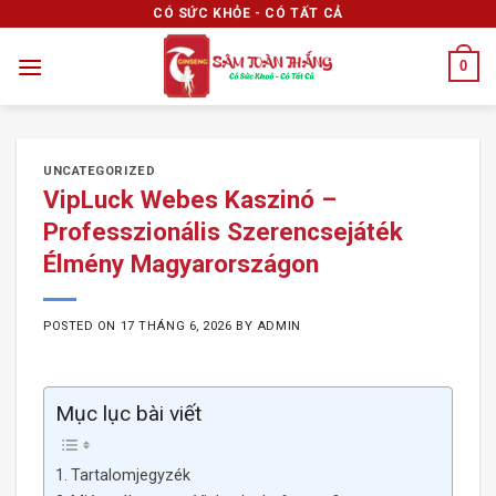
Skip
CÓ SỨC KHỎE - CÓ TẤT CẢ
to
0
content
UNCATEGORIZED
VipLuck Webes Kaszinó –
Professzionális Szerencsejáték
Élmény Magyarországon
POSTED ON
17 THÁNG 6, 2026
BY
ADMIN
Mục lục bài viết
Tartalomjegyzék