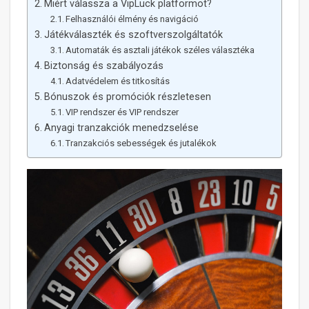
Miért válassza a VipLuck platformot?
Felhasználói élmény és navigáció
Játékválaszték és szoftverszolgáltatók
Automaták és asztali játékok széles választéka
Biztonság és szabályozás
Adatvédelem és titkosítás
Bónuszok és promóciók részletesen
VIP rendszer és VIP rendszer
Anyagi tranzakciók menedzselése
Tranzakciós sebességek és jutalékok