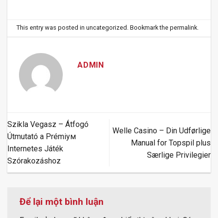
This entry was posted in
uncategorized
. Bookmark the
permalink
.
ADMIN
Szikla Vegasz – Átfogó
Welle Casino – Din Udførlige
Útmutató a Prémiум
Manual for Topspil plus
Internetes Játék
Særlige Privilegier
Szórakozáshoz
Để lại một bình luận