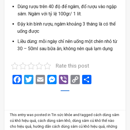
Dùng rượu trên 40 độ để ngâm, đổ rượu vào ngập
sâm. Ngâm với tỷ lệ 100gr/ 1 lít.
Đậy kín bình rượu, ngâm khoảng 3 tháng là có thể
uống được
Liều dùng: mỗi ngày chỉ nên uống một chén nhỏ từ
30 – 50ml sau bữa ăn, không nên quá lạm dụng
Rate this post
Facebook
Twitter
Email
Messenger
Viber
Copy
Share
Link
This entry was posted in
Tin sức khỏe
and tagged
cách dùng sâm
củ khô hiệu quả
,
cách dùng sâm khô
,
dùng sâm củ khô thế nào
cho hiệu quả
,
hướng dẫn cách dùng sâm củ khô hiệu quả
,
những