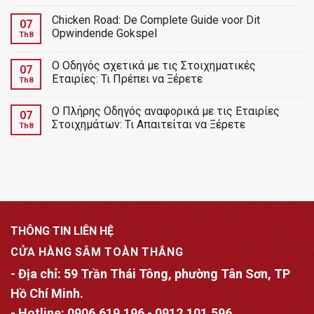
Chicken Road: De Complete Guide voor Dit
07
Opwindende Gokspel
Th8
Ο Οδηγός σχετικά με τις Στοιχηματικές
07
Εταιρίες: Τι Πρέπει να Ξέρετε
Th8
Ο Πλήρης Οδηγός αναφορικά με τις Εταιρίες
07
Στοιχημάτων: Τι Απαιτείται να Ξέρετε
Th8
THÔNG TIN LIÊN HỆ
CỬA HÀNG SÂM TOÀN THẮNG
- Địa chỉ:
59 Trần Thái Tông, phường Tân Sơn, TP
Hồ Chí Minh.
- Hotline:
0906.619.196
-
0912.101.596