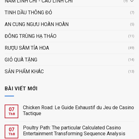
NẤM LINH CHI - CAO LINH CHI
(9)
TINH DẦU THÔNG ĐỎ
(7)
AN CUNG NGƯU HOÀN HOÀN
(5)
ĐÔNG TRÙNG HẠ THẢO
(11)
RƯỢU SÂM TỈA HOA
(49)
GIỎ QUÀ TẶNG
(14)
SẢN PHẨM KHÁC
(13)
BÀI VIẾT MỚI
Chicken Road: Le Guide Exhaustif du Jeu de Casino
07
Tactique
Th8
Poultry Path: The particular Calculated Casino
07
Entertainment Transforming Sequence Analysis
Th8