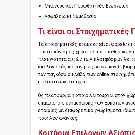
Μπόνους και Προωθητικές Ενέργειες
Ασφάλεια κι Νομοθεσία
Τι είναι οι Στοιχηματικές 
Τα στοιχηματικές εταιρίες είναι φορείς ο
παικτικών προς χρήστες που επιθυμούν να 
πλειονότητα αυτών των πλατφόρμων λειτο
υπολογιστές και κινητές συσκευών. Ο βιομη
τον παγκόσμιο κλάδο των online στοιχημάτ
στατιστικών στοιχεία.
Ως πλατφόρμα η οποία λειτουργεί στον χώ
σημασία της ενημέρωσης των χρηστών αναφο
εταιρίες με διαφορετικά γνωρίσματα, ιδια
ποικίλες ανάγκες.
Κριτήρια Επιλογών Αξιόπι