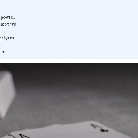
έρονται
τικότητα
ωρίζετε
μία