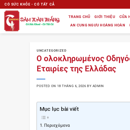
Skip
CÓ SỨC KHỎE - CÓ TẤT CẢ
to
TRANG CHỦ
GIỚI THIỆU
CỬA 
content
AN CUNG NGƯU HOÀNG HOÀN
UNCATEGORIZED
Ο ολοκληρωμένος Οδηγός 
Εταιρίες της Ελλάδας
POSTED ON
18 THÁNG 6, 2026
BY
ADMIN
Mục lục bài viết
Περιεχόμενα