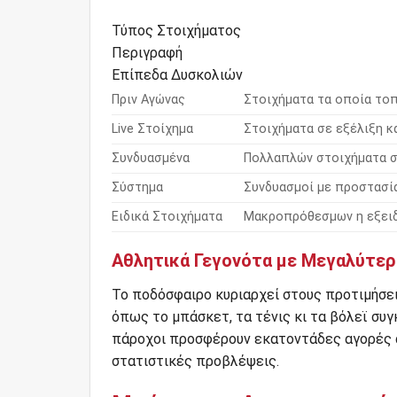
Τύπος Στοιχήματος
Περιγραφή
Επίπεδα Δυσκολιών
Πριν Αγώνας
Στοιχήματα τα οποία τοπ
Live Στοίχημα
Στοιχήματα σε εξέλιξη κ
Συνδυασμένα
Πολλαπλών στοιχήματα σ
Σύστημα
Συνδυασμοί με προστασί
Ειδικά Στοιχήματα
Μακροπρόθεσμων η εξειδ
Αθλητικά Γεγονότα με Μεγαλύτε
Το ποδόσφαιρο κυριαρχεί στους προτιμήσε
όπως το μπάσκετ, τα τένις κι τα βόλεϊ συ
πάροχοι προσφέρουν εκατοντάδες αγορές 
στατιστικές προβλέψεις.