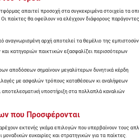
τφόρμας απαιτεί προσοχή στα συγκεκριμένα στοιχεία τα οπ
. Οι παίκτες θα οφείλουν να ελέγχουν διάφορους παράγοντε
πό αναγνωρισμένη αρχή αποτελεί τα θεμέλιο της εμπιστοσύν
 και κατηγοριών παικτικών εξασφαλίζει περισσότερων
ων αποδόσεων σημαίνουν μεγαλύτερων δυνητικά κέρδη
αλλαγές με ασφαλών τρόπους καταθέσεων κι αναλήψεων
 αποτελεσματική υποστήριξη στα πολλαπλά καναλιών
των που Προσφέρονται
ρέχουν εκτενής γκάμα επιλογών που υπερβαίνουν τους απ
 μοναδικών ευκαιρίες και στρατηγικών για τα παίκτες.