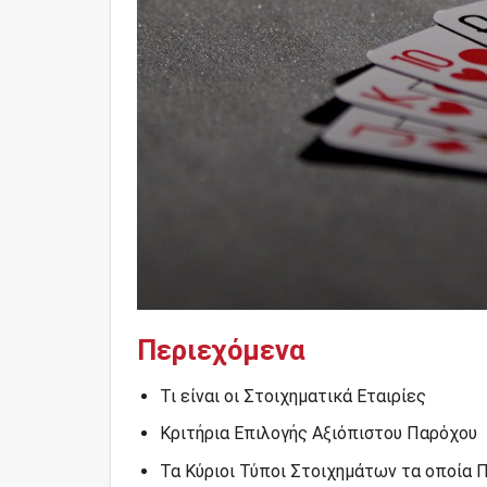
Περιεχόμενα
Τι είναι οι Στοιχηματικά Εταιρίες
Κριτήρια Επιλογής Αξιόπιστου Παρόχου
Τα Κύριοι Τύποι Στοιχημάτων τα οποία