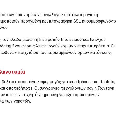
αι των οικονομικών συναλλαγές αποτελεί μέγιστη
ησιμοποιούν προηγμένη κρυπτογράφηση SSL κι συμμορφώνοντ
νου.
ς τον κλάδο μέσω τη Επιτροπής Εποπτείας και Ελέγχου
οδοτημένοι φορείς λειτουργούν νόμιμων στην επικράτεια. Οι
εύθυνων παιχνιδιού που περιλαμβάνουν όριων κατάθεσης,
Καινοτομία
βελτιστοποιημένες εφαρμογές για smartphones και tablets,
αι οποτεδήποτε. Οι σύγχρονες τεχνολογιών σαν η ζωντανή
ων και των τεχνητή νοημοσύνη για εξατομικευμένων
ία των χρηστών.