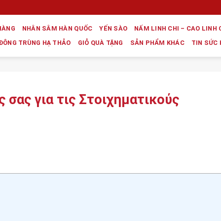
HÀNG
NHÂN SÂM HÀN QUỐC
YẾN SÀO
NẤM LINH CHI – CAO LINH 
ĐÔNG TRÙNG HẠ THẢO
GIỎ QUÀ TẶNG
SẢN PHẨM KHÁC
TIN SỨC
σας για τις Στοιχηματικούς