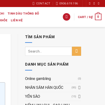
CONTACT
0906.619.196
CHI
TINH DẦU THÔNG ĐỎ
0
CART /
0
₫
 KHỎE
LIÊN HỆ
TÌM SẢN PHẨM
Search
for:
DANH MỤC SẢN PHẨM
Online gambling
(0)
NHÂN SÂM HÀN QUỐC
(85)
YẾN SÀO
(15)