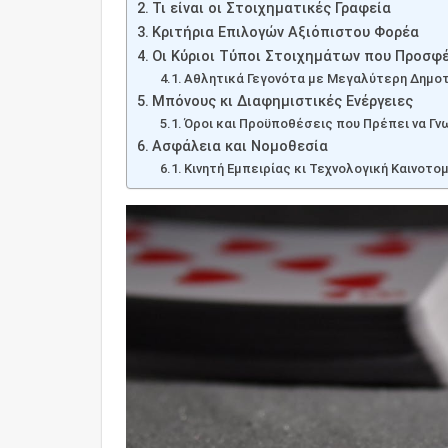
Τι είναι οι Στοιχηματικές Γραφεία
Κριτήρια Επιλογών Αξιόπιστου Φορέα
Οι Κύριοι Τύποι Στοιχημάτων που Προσφ
Αθλητικά Γεγονότα με Μεγαλύτερη Δημο
Μπόνους κι Διαφημιστικές Ενέργειες
Όροι και Προϋποθέσεις που Πρέπει να Γν
Ασφάλεια και Νομοθεσία
Κινητή Εμπειρίας κι Τεχνολογική Καινοτο