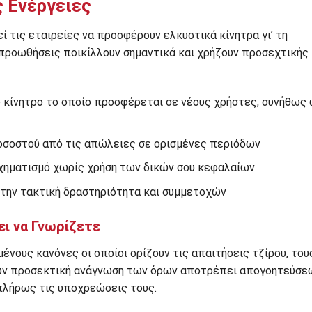
 Ενέργειες
 τις εταιρείες να προσφέρουν ελκυστικά κίνητρα γι’ τη
 προωθήσεις ποικίλλουν σημαντικά και χρήζουν προσεχτικής
 κίνητρο το οποίο προσφέρεται σε νέους χρήστες, συνήθως
σοστού από τις απώλειες σε ορισμένες περιόδων
ιχηματισμό χωρίς χρήση των δικών σου κεφαλαίων
την τακτική δραστηριότητα και συμμετοχών
ι να Γνωρίζετε
νους κανόνες οι οποίοι ορίζουν τις απαιτήσεις τζίρου, του
 Των προσεκτική ανάγνωση των όρων αποτρέπει απογοητεύσε
 πλήρως τις υποχρεώσεις τους.