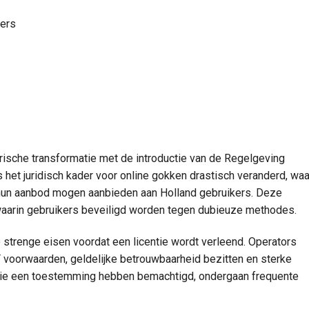
ders
ische transformatie met de introductie van de Regelgeving
het juridisch kader voor online gokken drastisch veranderd, waa
 hun aanbod mogen aanbieden aan Holland gebruikers. Deze
waarin gebruikers beveiligd worden tegen dubieuze methodes.
strenge eisen voordat een licentie wordt verleend. Operators
 voorwaarden, geldelijke betrouwbaarheid bezitten en sterke
die een toestemming hebben bemachtigd, ondergaan frequente