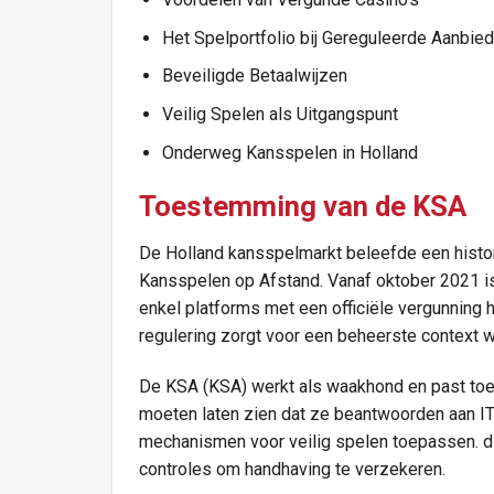
Het Spelportfolio bij Gereguleerde Aanbie
Beveiligde Betaalwijzen
Veilig Spelen als Uitgangspunt
Onderweg Kansspelen in Holland
Toestemming van de KSA
De Holland kansspelmarkt beleefde een histor
Kansspelen op Afstand. Vanaf oktober 2021 is 
enkel platforms met een officiële vergunning
regulering zorgt voor een beheerste context 
De KSA (KSA) werkt als waakhond en past toe 
moeten laten zien dat ze beantwoorden aan IT
mechanismen voor veilig spelen toepassen. 
controles om handhaving te verzekeren.