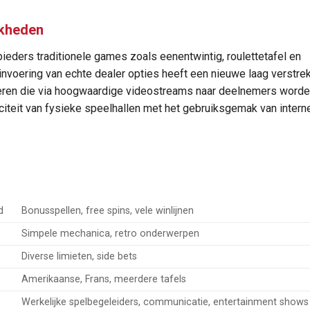
jkheden
eders traditionele games zoals eenentwintig, roulettetafel en
invoering van echte dealer opties heeft een nieuwe laag verstrek
iseren die via hoogwaardige videostreams naar deelnemers word
iteit van fysieke speelhallen met het gebruiksgemak van intern
d
Bonusspellen, free spins, vele winlijnen
Simpele mechanica, retro onderwerpen
Diverse limieten, side bets
Amerikaanse, Frans, meerdere tafels
Werkelijke spelbegeleiders, communicatie, entertainment shows