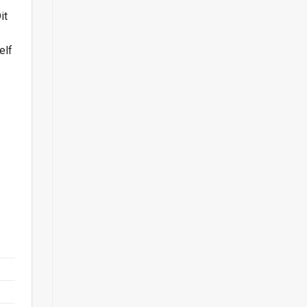
it
elf