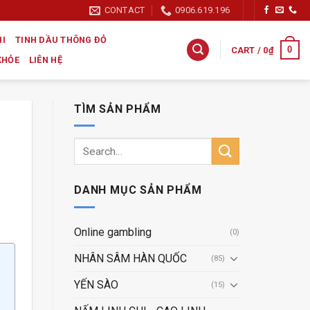
CONTACT
0906.619.196
HI
TINH DẦU THÔNG ĐỎ
0
CART /
0
₫
KHỎE
LIÊN HỆ
TÌM SẢN PHẨM
Search
for:
DANH MỤC SẢN PHẨM
Online gambling
(0)
NHÂN SÂM HÀN QUỐC
(85)
YẾN SÀO
(15)