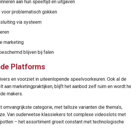
nneren aan hun speeltijd en uitgaven
n voor problematisch gokken
tsluiting via systeem
keren
e marketing
eschermd blijven bij falen
nde Platforms
vers en voorziet in uiteenlopende speelvoorkeuren. Ook al de
aan marketingpraktijken, blijft het aanbod zelf ruim en wordt he
nde makers.
mvangrijkste categorie, met talloze varianten die thema’s,
uze. Van ouderwetse klassiekers tot complexe videoslots met
otten – het assortiment groeit constant met technologische