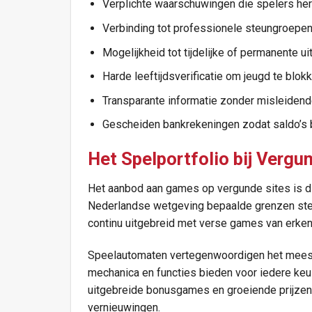
Verplichte waarschuwingen die spelers heri
Verbinding tot professionele steungroepe
Mogelijkheid tot tijdelijke of permanente ui
Harde leeftijdsverificatie om jeugd te blok
Transparante informatie zonder misleidend
Gescheiden bankrekeningen zodat saldo’s b
Het Spelportfolio bij Vergu
Het aanbod aan games op vergunde sites is di
Nederlandse wetgeving bepaalde grenzen stelt 
continu uitgebreid met verse games van erke
Speelautomaten vertegenwoordigen het meest o
mechanica en functies bieden voor iedere ke
uitgebreide bonusgames en groeiende prijzenp
vernieuwingen.