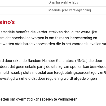
Onafhankelijke labs
Maandelijkse verslaglegging
sino’s
stantiële benefits die verder strekken dan louter wettelijke
eem dat speciaal ontworpen is om fairness, bescherming en
wetten stelt harde voorwaarden die in het voordeel uitvallen v
rd door erkende Random Number Generators (RNG’s) die door
ndeert dat geen enkele partij de uitslag van spellen kan beïnvloe
meld, waarbij slots meestal een terugbetalingspercentage van 
bevestigd waarheid dat door regulering wordt afgedwongen.
zetten om overmatig kansspelen te verhinderen