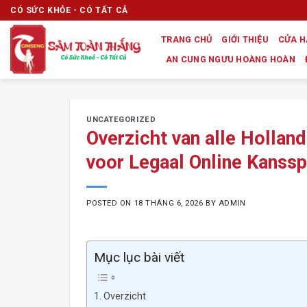
Skip
CÓ SỨC KHỎE - CÓ TẤT CẢ
to
TRANG CHỦ
GIỚI THIỆU
CỬA 
content
AN CUNG NGƯU HOÀNG HOÀN
UNCATEGORIZED
Overzicht van alle Hollan
voor Legaal Online Kanss
POSTED ON
18 THÁNG 6, 2026
BY
ADMIN
Mục lục bài viết
Overzicht