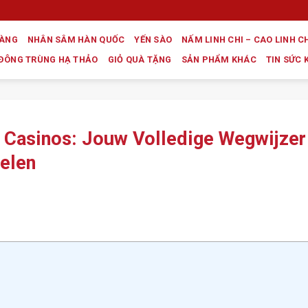
HÀNG
NHÂN SÂM HÀN QUỐC
YẾN SÀO
NẤM LINH CHI – CAO LINH C
ĐÔNG TRÙNG HẠ THẢO
GIỎ QUÀ TẶNG
SẢN PHẨM KHÁC
TIN SỨC 
d Casinos: Jouw Volledige Wegwijzer
pelen