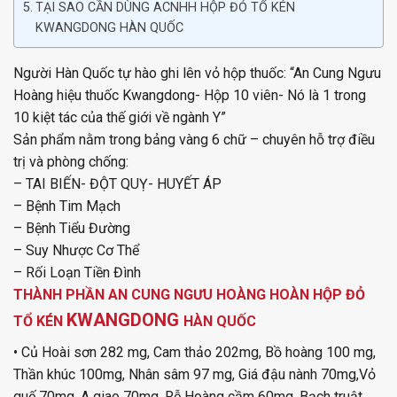
TẠI SAO CẦN DÙNG ACNHH HỘP ĐỎ TỔ KÉN
KWANGDONG HÀN QUỐC
Người Hàn Quốc tự hào ghi lên vỏ hộp thuốc: “An Cung Ngưu
Hoàng hiệu thuốc Kwangdong- Hộp 10 viên- Nó là 1 trong
10 kiệt tác của thế giới về ngành Y”
Sản phẩm nằm trong bảng vàng 6 chữ – chuyên hỗ trợ điều
trị và phòng chống:
– TAI BIẾN- ĐỘT QUỴ- HUYẾT ÁP
– Bệnh Tim Mạch
– Bệnh Tiểu Đường
– Suy Nhược Cơ Thể
– Rối Loạn Tiền Đình
THÀNH PHẦN AN CUNG NGƯU HOÀNG HOÀN HỘP ĐỎ
KWANGDONG
TỔ KÉN
HÀN QUỐC
• Củ Hoài sơn 282 mg, Cam thảo 202mg, Bồ hoàng 100 mg,
Thần khúc 100mg, Nhân sâm 97 mg, Giá đậu nành 70mg,Vỏ
quế 70mg, A giao 70mg, Rễ Hoàng cầm 60mg, Bạch truật