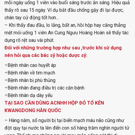
mỗi ngày uống 1 viên vào buổi sáng trước ăn sáng. Hiệu quả
thấy rõ sau 15 ngày. Ví dụ bắt đầu chống gậy đi lại được,
chân tay cử động tốt hơn…
– Khi thấy đau đầu, lo lắng, bất an, hồi hộp hay căng thẳng
mệt mỏi uống 1 viên An Cung Ngưu Hoàng Hoàn sẽ thấy tác
dụng rõ rệt sau vài phút.
Đối với những trường hợp như sau ,trước khi sử dụng
nên hỏi qua các bác sỹ hoặc dược sỹ:
÷Bệnh nhân cao huyết áp
÷Bệnh nhân về tim mạch
÷Bệnh nhân bị phù thủng
÷Bệnh nhân đang điều trị các căn bệnh
÷Bệnh nhân dạ dày yếu
TẠI SAO CẦN DÙNG ACNHH HỘP ĐỎ TỔ KÉN
KWANGDONG HÀN QUỐC
– Hàng năm, số người bị tại biến mạch máu não cũng như
đột quỵ tại nước ta lên đến con số hàng trăm nghìn người tử