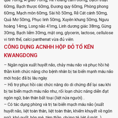
60mg, Bạch thược 60mg, Đương quy 60mg, Phòng phong
60mg, Mạch môn 60mg, Sài hồ 50mg, Rễ Cát cánh 50mg,
Quả Mơ 50mg, Phục linh 50mg, Xuyên khung 50mg, Ngưu
hoàng 14mg, Long não 41mg, Linh dương giác 38mg, Gừng
30mg, Bạch liễm 30mg, mật ong, glycerin, lactose, cellulose
vi tinh thể, calci panthenat vừa đủ viên.
CÔNG DỤNG ACNHH HỘP ĐỎ TỔ KÉN
KWANGDONG
– Ngăn ngừa xuất huyết não, chảy máu não và phục hồi hệ
thần kinh chức năng cho bệnh nhân bị tai biến mạnh máu não
mới hoặc đã bị lâu ngày.
–
Hỗ trợ phục hồi các chức năng do di chứng để lại sau khi
bị tai biến mạch máu não như, rối loạn chức năng diễn đạt
ngôn ngữ, bán thân bất toại (liệt nửa người)…
–
Có tác dụng phòng và trị tai biến mạch máu não (xuất
huyết não, liệt toàn thân, liệt toàn thân, khiếm khuyết về ngôn
ngữ, khó nuốt, hôn mê, tâm thần, chứng tê liệt ở mặt…).