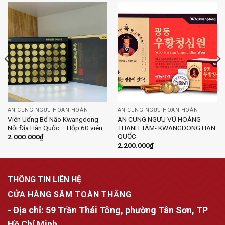
AN CUNG NGƯU HOÀN HOÀN
AN CUNG NGƯU HOÀN HOÀN
Viên Uống Bổ Não Kwangdong
AN CUNG NGƯU VŨ HOÀNG
Nội Địa Hàn Quốc – Hộp 60 viên
THANH TÂM- KWANGDONG HÀN
QUỐC
2.000.000
₫
2.200.000
₫
THÔNG TIN LIÊN HỆ
CỬA HÀNG SÂM TOÀN THẮNG
- Địa chỉ:
59 Trần Thái Tông, phường Tân Sơn, TP
Hồ Chí Minh.