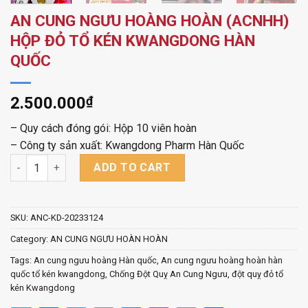
AN CUNG NGƯU HOÀNG HOÀN (ACNHH)
HỘP ĐỎ TỔ KÉN KWANGDONG HÀN
QUỐC
2.500.000
₫
– Quy cách đóng gói: Hộp 10 viên hoàn
– Công ty sản xuất: Kwangdong Pharm Hàn Quốc
AN CUNG NGƯU HOÀNG HOÀN (ACNHH) HỘP ĐỎ TỔ KÉN KWANG
ADD TO CART
SKU:
ANC-KD-20233124
Category:
AN CUNG NGƯU HOÀN HOÀN
Tags:
An cung ngưu hoàng Hàn quốc
,
An cung ngưu hoàng hoàn hàn
quốc tổ kén kwangdong
,
Chống Đột Quỵ An Cung Ngưu
,
đột quỵ đỏ tổ
kén Kwangdong