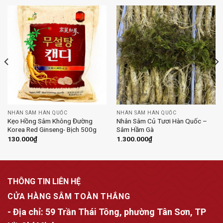
NHÂN SÂM HÀN QUỐC
NHÂN SÂM HÀN QUỐC
Kẹo Hồng Sâm Không Đường
Nhân Sâm Củ Tươi Hàn Quốc –
Korea Red Ginseng- Bịch 500g
Sâm Hầm Gà
130.000
₫
1.300.000
₫
THÔNG TIN LIÊN HỆ
CỬA HÀNG SÂM TOÀN THẮNG
- Địa chỉ:
59 Trần Thái Tông, phường Tân Sơn, TP