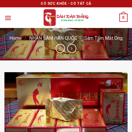
Skip
CÓ SỨC KHỎE - CÓ TẤT CẢ
to
0
content
Home
/
NHÂN SÂM HÀN QUỐC
/
Sâm Tẩm Mật Ong