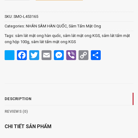
SKU:
SMO-L453165
Categories:
NHÂN SÂM HÀN QUỐC
,
Sâm Tẩm Mật Ong
Tags:
sâm lát mật ong hàn quốc
,
sâm lát mật ong KGS
,
sâm lát tẩm mật
ong hộp 100g
,
sâm lát tẩm mật ong KGS
Facebook
Twitter
Email
Messenger
Viber
Copy
Share
Link
DESCRIPTION
REVIEWS (0)
CHI TIẾT SẢN PHẨM