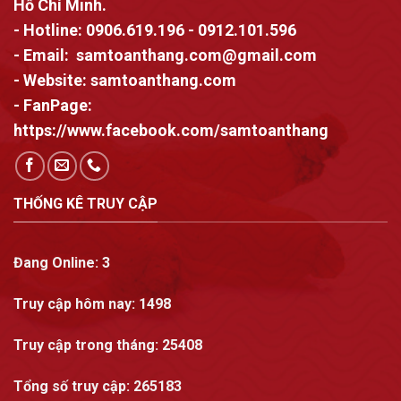
Hồ Chí Minh.
- Hotline:
0906.619.196
-
0912.101.596
- Email:
samtoanthang.com@gmail.com
- Website:
samtoanthang.com
- FanPage:
https://www.facebook.com/samtoanthang
THỐNG KÊ TRUY CẬP
Đang Online:
3
Truy cập hôm nay:
1498
Truy cập trong tháng
: 25408
Tổng số truy cập:
265183