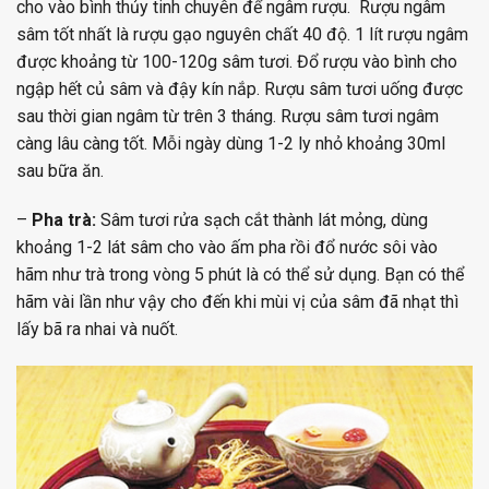
cho vào bình thủy tinh chuyên để ngâm rượu. Rượu ngâm
sâm tốt nhất là rượu gạo nguyên chất 40 độ. 1 lít rượu ngâm
được khoảng từ 100-120g sâm tươi. Đổ rượu vào bình cho
ngập hết củ sâm và đậy kín nắp. Rượu sâm tươi uống được
sau thời gian ngâm từ trên 3 tháng. Rượu sâm tươi ngâm
càng lâu càng tốt. Mỗi ngày dùng 1-2 ly nhỏ khoảng 30ml
sau bữa ăn.
–
Pha trà:
Sâm tươi rửa sạch cắt thành lát mỏng, dùng
khoảng 1-2 lát sâm cho vào ấm pha rồi đổ nước sôi vào
hãm như trà trong vòng 5 phút là có thể sử dụng. Bạn có thể
hãm vài lần như vậy cho đến khi mùi vị của sâm đã nhạt thì
lấy bã ra nhai và nuốt.