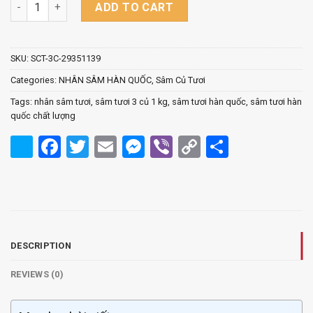
Nhân Sâm Củ Tươi Hàn Quốc - Loại 3 củ 1kg quantity
ADD TO CART
SKU:
SCT-3C-29351139
Categories:
NHÂN SÂM HÀN QUỐC
,
Sâm Củ Tươi
Tags:
nhân sâm tươi
,
sâm tươi 3 củ 1 kg
,
sâm tươi hàn quốc
,
sâm tươi hàn
quốc chất lượng
Facebook
Twitter
Email
Messenger
Viber
Copy
Share
Link
DESCRIPTION
REVIEWS (0)