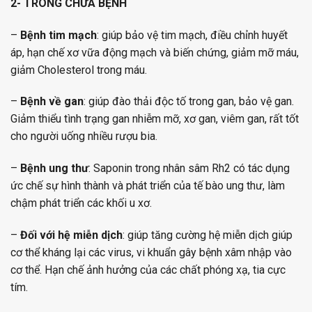
2- TRONG CHỮA BỆNH
–
Bệnh tim mạch
: giúp bảo vệ tim mạch, điều chỉnh huyết
áp, hạn chế xơ vữa động mạch và biến chứng, giảm mỡ máu,
giảm Cholesterol trong máu.
–
Bệnh về gan
: giúp đào thải độc tố trong gan, bảo vệ gan.
Giảm thiểu tình trạng gan nhiễm mỡ, xơ gan, viêm gan, rất tốt
cho người uống nhiều rượu bia.
–
B
ệnh ung thư
: Saponin trong nhân sâm Rh2 có tác dụng
ức chế sự hình thành và phát triển của tế bào ung thư, làm
chậm phát triển các khối u xơ.
–
Đối với hệ miễn dịch
: giúp tăng cường hệ miễn dịch giúp
cơ thể kháng lại các virus, vi khuẩn gây bệnh xâm nhập vào
cơ thể. Hạn chế ảnh hưởng của các chất phóng xạ, tia cực
tím.