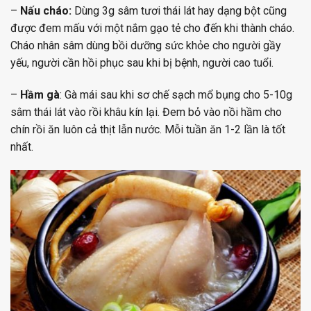
–
Nấu cháo:
Dùng 3g sâm tươi thái lát hay dạng bột cũng
được đem mấu với một nắm gạo tẻ cho đến khi thành cháo.
Cháo nhân sâm dùng bồi dưỡng sức khỏe cho người gầy
yếu, người cần hồi phục sau khi bị bệnh, người cao tuổi.
–
Hầm gà
: Gà mái sau khi sơ chế sạch mổ bụng cho 5-10g
sâm thái lát vào rồi khâu kín lại. Đem bỏ vào nồi hầm cho
chín rồi ăn luôn cả thịt lẫn nước. Mỗi tuần ăn 1-2 lần là tốt
nhất.