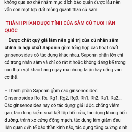
không qua sơ chế nhằm mục đích bảo quản được lâu nên
vẫn còn một lớp đất mỏng quanh thân củ sâm.
THÀNH PHẦN DƯỢC TÍNH CỦA SÂM CỦ TƯƠI HÀN
QUỐC
–
Dược chất quý giá làm nên giá trị của củ nhân sâm
chính là hợp chất Saponin
gồm tổng hợp các hoạt chất
ginsenosides có tác dụng khác nhau. Saponin phần lớn chỉ
có trong nhân sâm và chỉ có rất ít hoặc không đáng kể trong
các thực vật khác hàng ngày mà chúng ta ăn hay uống vào
cơ thể.
– Thành phần Saponin gồm các ginsenosides:
Ginsenosides Ro, Re, Rg1, Rg2, Rg3, Rh1, Rh2, Ra1, Ra2,…
Các ginsenosides này có tác dụng: giải độc, chống viêm
gan, tác dụng kiểm soát kết tập tiểu cầu, tác dụng kháng tiểu
đường, tránh xơ cứng động mạch, tác dụng làm giảm đau
liên quan đến tế bào thần kinh não, tác dụng tăng cường sinh