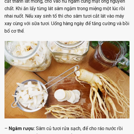
cắt thành lát mỏng, cho vào hũ ngâm cùng mật ong nguyên
chất. Khi ăn lấy từng lát sâm ngậm trong miệng một lúc rồi
nhai nuốt. Nếu xay sinh tố thì cho sâm tươi cắt lát vào máy
xay cùng với sữa tươi. Uống hàng ngày để tăng cường và bồi
bổ cơ thể.
–
Ngâm rượu:
Sâm củ tươi rửa sạch, để cho ráo nước rồi