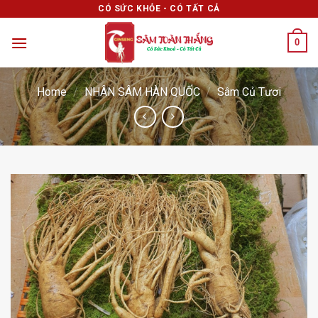
Skip
CÓ SỨC KHỎE - CÓ TẤT CẢ
to
0
content
Home
/
NHÂN SÂM HÀN QUỐC
/
Sâm Củ Tươi