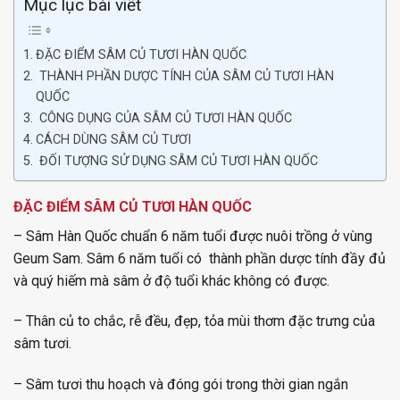
Mục lục bài viết
ĐẶC ĐIỂM SÂM CỦ TƯƠI HÀN QUỐC
THÀNH PHẦN DƯỢC TÍNH CỦA SÂM CỦ TƯƠI HÀN
QUỐC
CÔNG DỤNG CỦA SÂM CỦ TƯƠI HÀN QUỐC
CÁCH DÙNG SÂM CỦ TƯƠI
ĐỐI TƯỢNG SỬ DỤNG SÂM CỦ TƯƠI HÀN QUỐC
ĐẶC ĐIỂM SÂM CỦ TƯƠI HÀN QUỐC
– Sâm Hàn Quốc chuẩn 6 năm tuổi được nuôi trồng ở vùng
Geum Sam. Sâm 6 năm tuổi có thành phần dược tính đầy đủ
và quý hiếm mà sâm ở độ tuổi khác không có được.
– Thân củ to chắc, rễ đều, đẹp, tỏa mùi thơm đặc trưng của
sâm tươi.
– Sâm tươi thu hoạch và đóng gói trong thời gian ngắn