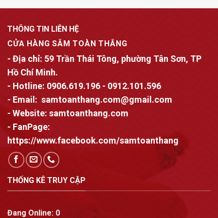
THÔNG TIN LIÊN HỆ
CỬA HÀNG SÂM TOÀN THẮNG
- Địa chỉ:
59 Trần Thái Tông, phường Tân Sơn, TP
Hồ Chí Minh.
- Hotline:
0906.619.196
-
0912.101.596
- Email:
samtoanthang.com@gmail.com
- Website:
samtoanthang.com
- FanPage:
https://www.facebook.com/samtoanthang
THỐNG KÊ TRUY CẬP
Đang Online:
0