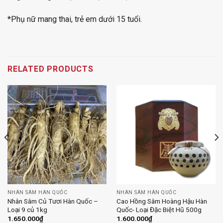
*Phụ nữ mang thai, trẻ em dưới 15 tuổi.
RELATED PRODUCTS
NHÂN SÂM HÀN QUỐC
NHÂN SÂM HÀN QUỐC
Nhân Sâm Củ Tươi Hàn Quốc –
Cao Hồng Sâm Hoàng Hậu Hàn
Loại 9 củ 1kg
Quốc- Loại Đặc Biệt Hũ 500g
1.650.000
₫
1.600.000
₫