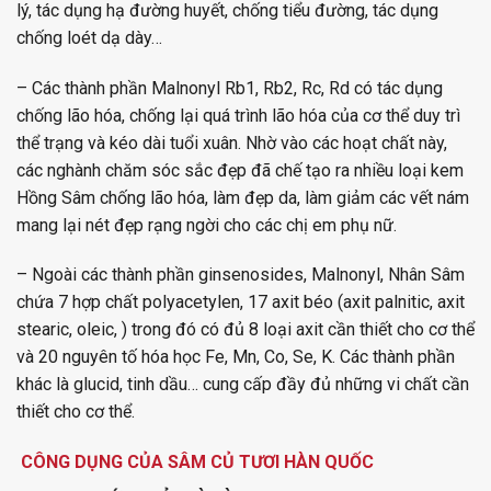
lý, tác dụng hạ đường huyết, chống tiểu đường, tác dụng
chống loét dạ dày…
– Các thành phần Malnonyl Rb1, Rb2, Rc, Rd có tác dụng
chống lão hóa, chống lại quá trình lão hóa của cơ thể duy trì
thể trạng và kéo dài tuổi xuân. Nhờ vào các hoạt chất này,
các nghành chăm sóc sắc đẹp đã chế tạo ra nhiều loại kem
Hồng Sâm chống lão hóa, làm đẹp da, làm giảm các vết nám
mang lại nét đẹp rạng ngời cho các chị em phụ nữ.
– Ngoài các thành phần ginsenosides, Malnonyl, Nhân Sâm
chứa 7 hợp chất polyacetylen, 17 axit béo (axit palnitic, axit
stearic, oleic, ) trong đó có đủ 8 loại axit cần thiết cho cơ thể
và 20 nguyên tố hóa học Fe, Mn, Co, Se, K. Các thành phần
khác là glucid, tinh dầu… cung cấp đầy đủ những vi chất cần
thiết cho cơ thể.
CÔNG DỤNG CỦA SÂM CỦ TƯƠI HÀN QUỐC