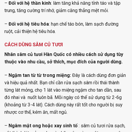
–
Đối với hệ thần kinh
: làm tăng khả năng tỉnh táo và tập
trung, tăng cường trí nhớ, giảm căng thẳng mệt mỏi.
–
Đối với hệ tiêu hóa
: hạn chế táo bón, làm sạch đường
ruột, cải thiện hệ tiêu hóa.
CÁCH DÙNG SÂM CỦ TƯƠI
Nhân sâm củ tươi Hàn Quốc có nhiều cách sử dụng tùy
thuộc vào nhu cầu, sở thích, mục đích của người dùng.
–
Ngậm tan từ từ trong miệng:
Đây là cách dùng đơn giản
và hiệu quả nhất. Bạn chỉ cần rửa sạch sâm rồi thái thành
từng lát mỏng, chọ 1 lát vào miệng ngậm cho tan dần, sau
đó nhai và nuốt luôn bã. Mỗi ngày có thể sử dụng từ 2-6g
(khoảng từ 3-4 lát). Cách dùng này rất tốt cho người bị suy
nhược cơ thể, kém ăn, mất ngủ.
–
Ngâm mật ong hoặc xay sinh tố
: sâm củ tươi rửa sạch,