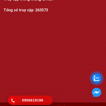
Tổng số truy cập:
263573
0906619196