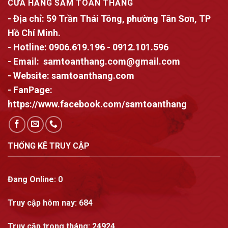
CỬA HÀNG SÂM TOÀN THẮNG
- Địa chỉ:
59 Trần Thái Tông, phường Tân Sơn, TP
Hồ Chí Minh.
- Hotline:
0906.619.196
-
0912.101.596
- Email:
samtoanthang.com@gmail.com
- Website:
samtoanthang.com
- FanPage:
https://www.facebook.com/samtoanthang
THỐNG KÊ TRUY CẬP
Đang Online:
0
Truy cập hôm nay:
684
Truy cập trong tháng
: 24924