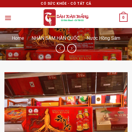
Skip
CÓ SỨC KHỎE - CÓ TẤT CẢ
to
0
content
Home
/
NHÂN SÂM HÀN QUỐC
/
Nước Hồng Sâm