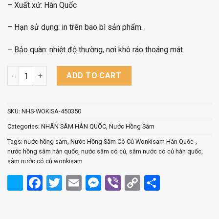
– Xuất xứ: Hàn Quốc
– Hạn sử dụng: in trên bao bì sản phẩm.
– Bảo quàn: nhiệt độ thường, nơi khô ráo thoáng mát
Nước Hồng Sâm Có Củ Wonkisam Hàn Quốc- Hộp 10 chai x 120m
ADD TO CART
SKU:
NHS-WOKISA-450350
Categories:
NHÂN SÂM HÀN QUỐC
,
Nước Hồng Sâm
Tags:
nước hồng sâm
,
Nước Hồng Sâm Có Củ Wonkisam Hàn Quốc-
,
nước hồng sâm hàn quốc
,
nước sâm có củ
,
sâm nước có củ hàn quốc
,
sâm nước có củ wonkisam
Facebook
Twitter
Email
Messenger
Viber
Copy
Share
Link