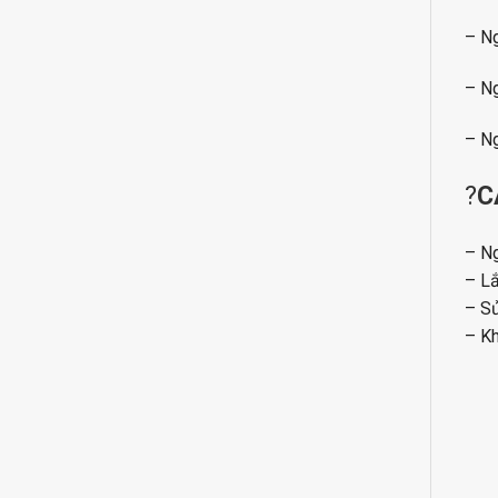
– Ng
– Ng
– Ng
?
C
– Ng
– Lắ
– Sử
– Kh