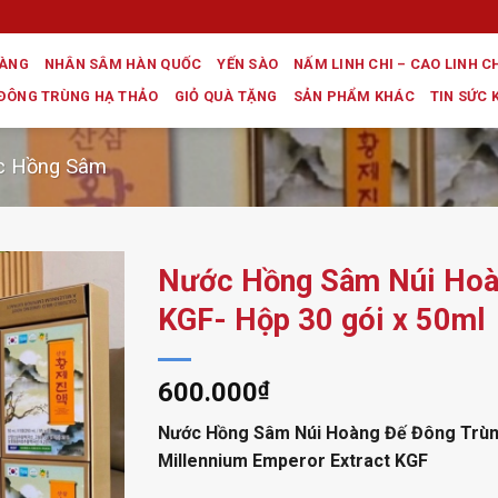
HÀNG
NHÂN SÂM HÀN QUỐC
YẾN SÀO
NẤM LINH CHI – CAO LINH C
ĐÔNG TRÙNG HẠ THẢO
GIỎ QUÀ TẶNG
SẢN PHẨM KHÁC
TIN SỨC 
c Hồng Sâm
Nước Hồng Sâm Núi Hoà
KGF- Hộp 30 gói x 50ml
600.000
₫
Nước Hồng Sâm Núi Hoàng Đế Đông Trù
Millennium Emperor Extract KGF