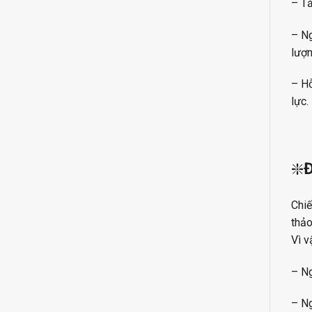
– Tă
– Ng
lượn
– Hỗ
lực.
❇️
Chiế
thảo
Vì v
– Ng
– N