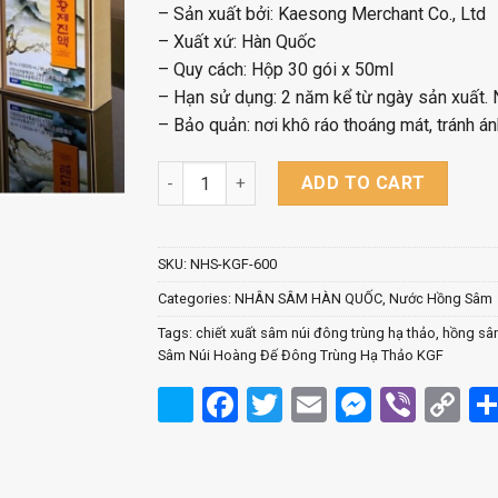
– Sản xuất bởi: Kaesong Merchant Co., Ltd
– Xuất xứ: Hàn Quốc
– Quy cách: Hộp 30 gói x 50ml
– Hạn sử dụng: 2 năm kể từ ngày sản xuất. 
– Bảo quản: nơi khô ráo thoáng mát, tránh án
Nước Hồng Sâm Núi Hoàng Đế Đông Trùng Hạ
ADD TO CART
SKU:
NHS-KGF-600
Categories:
NHÂN SÂM HÀN QUỐC
,
Nước Hồng Sâm
Tags:
chiết xuất sâm núi đông trùng hạ thảo
,
hồng sâ
Sâm Núi Hoàng Đế Đông Trùng Hạ Thảo KGF
Facebook
Twitter
Email
Messen
Viber
C
Li