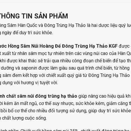
THÔNG TIN SẢN PHẨM
ng Sâm Hàn Quốc và Đông Trùng Hạ Thảo là hai dược liệu quý lu
 ngày để duy trì sức khỏe.
ước Hồng Sâm Núi Hoàng Đế Đông Trùng Hạ Thảo KGF
được c
t xuất từ nhân sâm mọc tự nhiên trên các vùng núi cao của Hàn
khi được khai thác sẽ trải qua nhiều công đoạn chế biến để tạo 
 dưỡng và saponin được làm giàu sau quá trình chế biến, từ hồng 
 sâm đem kết hợp với chiết xuất quý giá từ Đông Trùng Hạ Thảo
 dụng với hương vị tuyệt vời.
nh chất sâm núi đông trùng hạ thảo
giúp nâng cao hiệu quả khi
i kém ăn mất ngủ, cơ thể suy nhược, sức khỏe kém, giảm căng t
, bồi bổ cơ thể cho nhiều đối tượng sử dụng, giúp duy trì sức kh
n chất lượng cuộc sống.