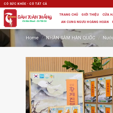
Skip
CÓ SỨC KHỎE - CÓ TẤT CẢ
to
TRANG CHỦ
GIỚI THIỆU
CỬA 
content
AN CUNG NGƯU HOÀNG HOÀN
Home
/
NHÂN SÂM HÀN QUỐC
/
Nướ