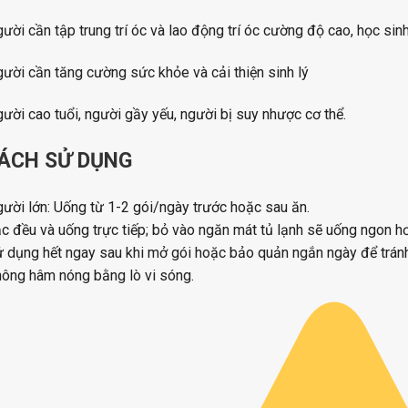
ười cần tập trung trí óc và lao động trí óc cường độ cao, học sinh
ười cần tăng cường sức khỏe và cải thiện sinh lý
ười cao tuổi, người gầy yếu, người bị suy nhược cơ thể.
ÁCH SỬ DỤNG
ười lớn: Uống từ 1-2 gói/ngày trước hoặc sau ăn.
c đều và uống trực tiếp; bỏ vào ngăn mát tủ lạnh sẽ uống ngon hơ
 dụng hết ngay sau khi mở gói hoặc bảo quản ngắn ngày để tránh
ông hâm nóng bằng lò vi sóng.