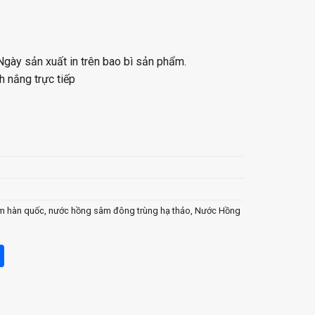
Ngày sản xuất in trên bao bì sản phẩm.
h nắng trực tiếp
 Thảo KGF- Hộp 30 gói x 50ml quantity
m hàn quốc
,
nước hồng sâm đông trùng hạ thảo
,
Nước Hồng
ger
opy
Share
nk