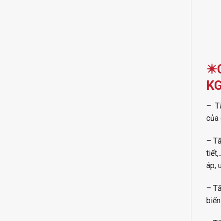
✴️
K
– Tă
của 
– Tă
tiết
áp, 
– Tă
biến