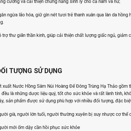
ng cường và cải thiện chứng năng sinh lý cho cả nam và nữ;
ăn ngừa lão hóa, giữ gìn nét tươi trẻ thanh xuân qua làn da hồng 
g.
 trợ thư giãn thần kinh, giúp cải thiện chất lượng giấc ngủ, giảm
ĐỐI TƯỢNG SỬ DỤNG
t xuất Nước Hồng Sâm Núi Hoàng Đế Đông Trùng Hạ Thảo gồm th
 đều là những dược liệu quý, tốt cho sức khỏe và rất lành tính, k
ậy, sản phẩm được sử dụng phù hợp với nhiều đối tượng, đặc biệt
ười già, người lớn tuổi, người thường xuyên bị suy nhược cơ thể
gười mới ốm dậy cần hồi phục sức khỏe