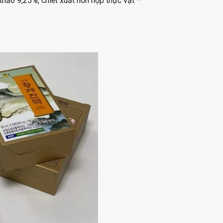
thảo 9,25%, chiết xuất hỗn hợp thực vật –