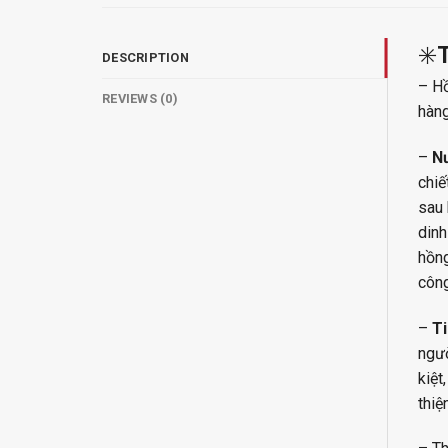
✳️
DESCRIPTION
– Hồ
REVIEWS (0)
hàng
–
N
chiế
sau 
dinh
hồng
công
–
Ti
ngườ
kiệt
thiệ