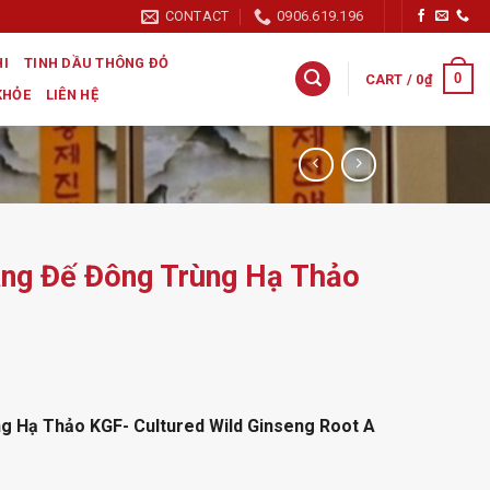
CONTACT
0906.619.196
HI
TINH DẦU THÔNG ĐỎ
0
CART /
0
₫
KHỎE
LIÊN HỆ
ng Đế Đông Trùng Hạ Thảo
ng Hạ Thảo KGF-
Cultured Wild Ginseng Root A