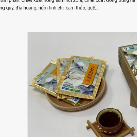
ành phần: Chiết xuất hồng sâm núi 25%, chiết xuất đông trùng hạ 
g quy, địa hoàng, nấm linh chi, cam thảo, quế…