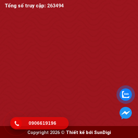
Tổng số truy cập:
263494
0906619196
Copyright 2026 ©
Thiết kế bới
SunDigi