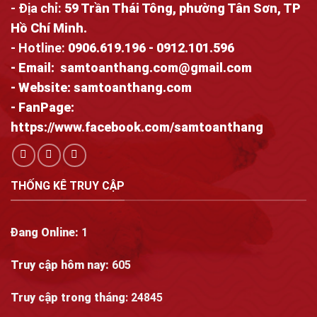
- Địa chỉ:
59 Trần Thái Tông, phường Tân Sơn, TP
Hồ Chí Minh.
- Hotline:
0906.619.196
-
0912.101.596
- Email:
samtoanthang.com@gmail.com
- Website:
samtoanthang.com
- FanPage:
https://www.facebook.com/samtoanthang
THỐNG KÊ TRUY CẬP
Đang Online:
1
Truy cập hôm nay:
605
Truy cập trong tháng
: 24845