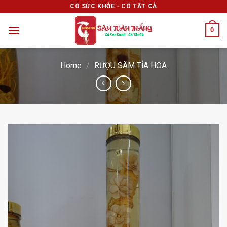
Skip
CÓ SỨC KHỎE - CÓ TẤT CẢ
to
0
content
Home
/
RƯỢU SÂM TỈA HOA