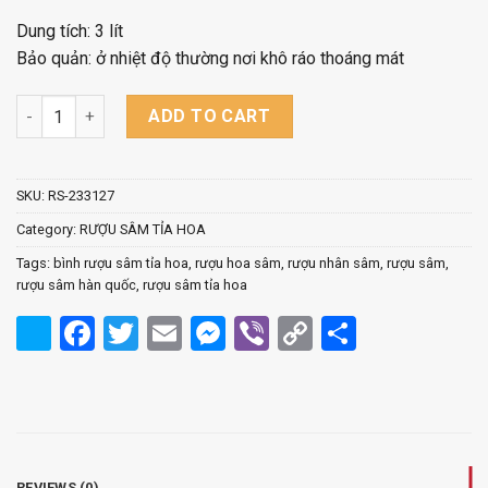
Dung tích: 3 lít
Bảo quản: ở nhiệt độ thường nơi khô ráo thoáng mát
Rượu Sâm Tỉa Hoa- Bình 3 lít quantity
ADD TO CART
SKU:
RS-233127
Category:
RƯỢU SÂM TỈA HOA
Tags:
bình rượu sâm tỉa hoa
,
rượu hoa sâm
,
rượu nhân sâm
,
rượu sâm
,
rượu sâm hàn quốc
,
rượu sâm tỉa hoa
Facebook
Twitter
Email
Messenger
Viber
Copy
Share
Link
REVIEWS (0)