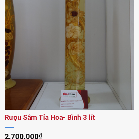
Rượu Sâm Tỉa Hoa- Bình 3 lít
2.700.000
₫