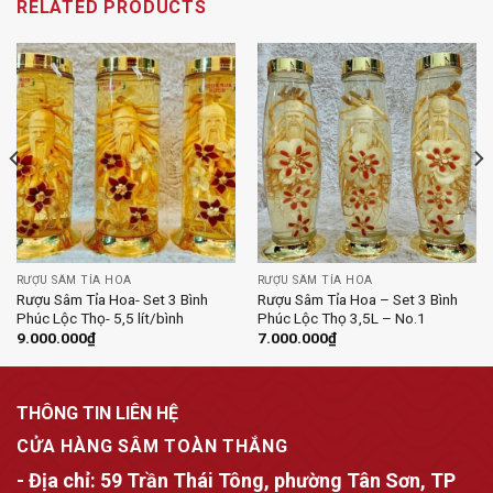
RELATED PRODUCTS
RƯỢU SÂM TỈA HOA
RƯỢU SÂM TỈA HOA
Rượu Sâm Tỉa Hoa- Set 3 Bình
Rượu Sâm Tỉa Hoa – Set 3 Bình
Phúc Lộc Thọ- 5,5 lít/bình
Phúc Lộc Thọ 3,5L – No.1
9.000.000
₫
7.000.000
₫
THÔNG TIN LIÊN HỆ
CỬA HÀNG SÂM TOÀN THẮNG
- Địa chỉ:
59 Trần Thái Tông, phường Tân Sơn, TP