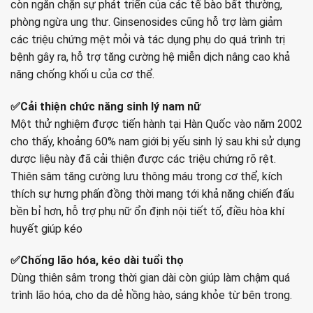
còn ngăn chặn sự phát triển của các tế bào bất thường,
phòng ngừa ung thư. Ginsenosides cũng hỗ trợ làm giảm
các triệu chứng mệt mỏi và tác dụng phụ do quá trình trị
bệnh gây ra, hỗ trợ tăng cường hệ miễn dịch nâng cao khả
năng chống khối u của cơ thể.
✅Cải thiện chức năng sinh lý nam nữ
Một thử nghiệm được tiến hành tại Hàn Quốc vào năm 2002
cho thấy, khoảng 60% nam giới bị yếu sinh lý sau khi sử dụng
dược liệu này đã cải thiện được các triệu chứng rõ rệt.
Thiên sâm tăng cường lưu thông máu trong cơ thể, kích
thích sự hưng phấn đồng thời mang tới khả năng chiến đấu
bền bỉ hơn, hỗ trợ phụ nữ ổn định nội tiết tố, điều hòa khí
huyết giúp kéo
✅Chống lão hóa, kéo dài tuổi thọ
Dùng thiên sâm trong thời gian dài còn giúp làm chậm quá
trình lão hóa, cho da dẻ hồng hào, sáng khỏe từ bên trong.