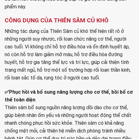
phẩm này.
CÔNG DỤNG CỦA THIÊN SÂM CỦ KHÔ
Những tác dụng của Thiên Sâm củ khô thể hiện rất rõ ở
những người suy nhược, rối loạn chức năng cơ thể, người
cao tuổi. Vì không chỉ hỗ trợ điều hòa và ổn định huyết áp,
nó còn hỗ trợ làm giảm mỡ máu, hỗ trợ điều hòa đường
huyết, hỗ trợ gia tăng thể lực và trí lực, giúp cải thiện tình
trạng mất ngủ, hỗ trợ một số trường hợp rối loạn thần kinh,
rối loạn sắc tố da, rụng tóc ở người cao tuổi.
✅Phục hồi và bổ sung năng lượng cho cơ thể, bồi bổ cơ
thể toàn diện
Thiên sâm bổ sung nguồn năng lượng dồi dào cho cơ thể,
giúp bệnh nhân ốm yếu và những người hoạt động thể chất
nhanh chóng phục hồi sức khỏe. Thiên sâm có khả năng
chống mệt mỏi, cải thiện hệ miễn dịch phòng tránh nhiều
bệnh tật. Giúp cơ thể duy trì sức bền và dẻo dai trong điều