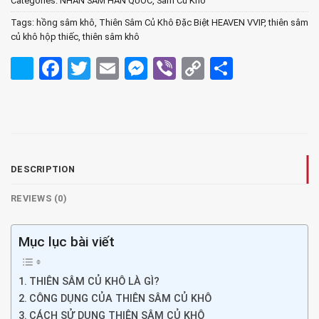
Categories:
NHÂN SÂM HÀN QUỐC
,
Sâm Củ Khô
Tags:
hồng sâm khô
,
Thiên Sâm Củ Khô Đặc Biệt HEAVEN VVIP
,
thiên sâm
củ khô hộp thiếc
,
thiên sâm khô
Facebook
Twitter
Email
Messenger
Viber
Copy
Share
Link
DESCRIPTION
REVIEWS (0)
Mục lục bài viết
THIÊN SÂM CỦ KHÔ LÀ GÌ?
CÔNG DỤNG CỦA THIÊN SÂM CỦ KHÔ
CÁCH SỬ DỤNG THIÊN SÂM CỦ KHÔ