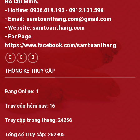
Hồ Chí Minh.
- Hotline:
0906.619.196
-
0912.101.596
- Email:
samtoanthang.com@gmail.com
- Website:
samtoanthang.com
- FanPage:
https://www.facebook.com/samtoanthang
THỐNG KÊ TRUY CẬP
Đang Online:
1
Truy cập hôm nay:
16
Truy cập trong tháng
: 24256
Tổng số truy cập:
262905