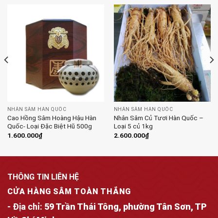
NHÂN SÂM HÀN QUỐC
NHÂN SÂM HÀN QUỐC
Cao Hồng Sâm Hoàng Hậu Hàn
Nhân Sâm Củ Tươi Hàn Quốc –
Quốc- Loại Đặc Biệt Hũ 500g
Loại 5 củ 1kg
1.600.000
₫
2.600.000
₫
THÔNG TIN LIÊN HỆ
CỬA HÀNG SÂM TOÀN THẮNG
- Địa chỉ:
59 Trần Thái Tông, phường Tân Sơn, TP