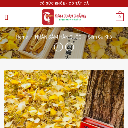
Skip
CÓ SỨC KHỎE - CÓ TẤT CẢ
to
0
content
Home
/
NHÂN SÂM HÀN QUỐC
/
Sâm Củ Khô