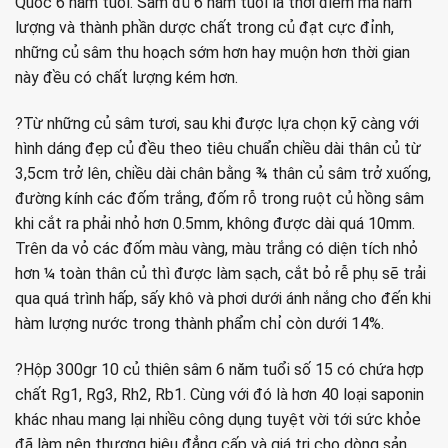
Quốc 6 năm tuổi. Sâm đủ 6 năm tuổi là thời điểm mà hàm
lượng và thành phần dược chất trong củ đạt cực đỉnh,
những củ sâm thu hoạch sớm hơn hay muộn hơn thời gian
này đều có chất lượng kém hơn.
?Từ những củ sâm tươi, sau khi được lựa chọn kỹ càng với
hình dáng đẹp củ đều theo tiêu chuẩn chiều dài thân củ từ
3,5cm trở lên, chiều dài chân bằng ¾ thân củ sâm trở xuống,
đường kính các đốm trắng, đốm rỗ trong ruột củ hồng sâm
khi cắt ra phải nhỏ hơn 0.5mm, không được dài quá 10mm.
Trên da vỏ các đốm màu vàng, màu trắng có diện tích nhỏ
hơn ¼ toàn thân củ thì được làm sạch, cắt bỏ rễ phụ sẽ trải
qua quá trình hấp, sấy khô và phơi dưới ánh nắng cho đến khi
hàm lượng nước trong thành phẩm chỉ còn dưới 14%.
?Hộp 300gr 10 củ thiên sâm 6 năm tuổi số 15 có chứa hợp
chất Rg1, Rg3, Rh2, Rb1. Cùng với đó là hơn 40 loại saponin
khác nhau mang lại nhiều công dụng tuyệt vời tới sức khỏe
đã làm nên thương hiệu đẳng cấp và giá trị cho dòng sản