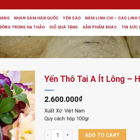
HÀNG
NHÂN SÂM HÀN QUỐC
YẾN SÀO
NẤM LINH CHI – CAO LINH 
ĐÔNG TRÙNG HẠ THẢO
GIỎ QUÀ TẶNG
SẢN PHẨM KHÁC
TIN SỨC
Yến Thô Tai A Ít Lông – 
2.600.000
₫
Xuất Xứ: Việt Nam
Quy cách: hộp 100gr
Yến Thô Tai A Ít Lông - Hộp 100gr quantity
ADD TO CART