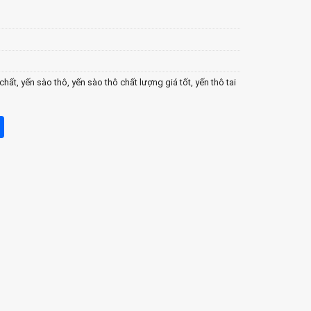
chất
,
yến sào thô
,
yến sào thô chất lượng giá tốt
,
yến thô tai
ger
opy
Share
nk