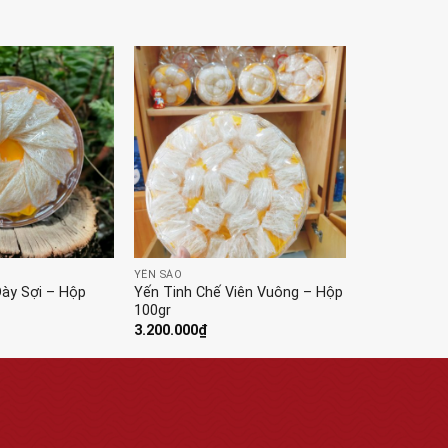
YẾN SÀO
Dày Sợi – Hộp
Yến Tinh Chế Viên Vuông – Hộp
100gr
3.200.000
₫