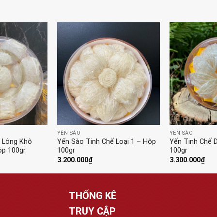
YẾN SÀO
YẾN SÀO
t Lông Khô
Yến Sào Tinh Chế Loại 1 – Hộp
Yến Tinh Chế 
p 100gr
100gr
100gr
3.200.000
₫
3.300.000
₫
THỐNG KÊ
TRUY CẬP