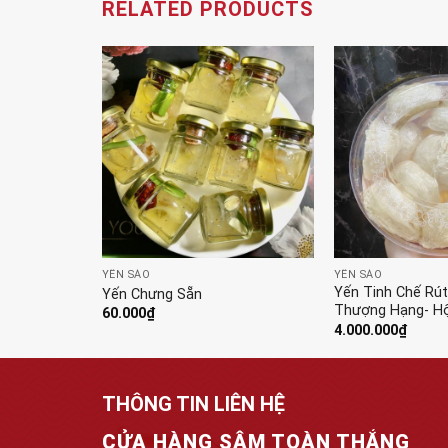
RELATED PRODUCTS
YẾN SÀO
YẾN SÀO
Ít Lông-
Yến Tinh Chế Rú
Yến Chưng Sẵn
Thượng Hạng- Hộ
60.000
₫
4.000.000
₫
THÔNG TIN LIÊN HỆ
CỬA HÀNG SÂM TOÀN THẮNG