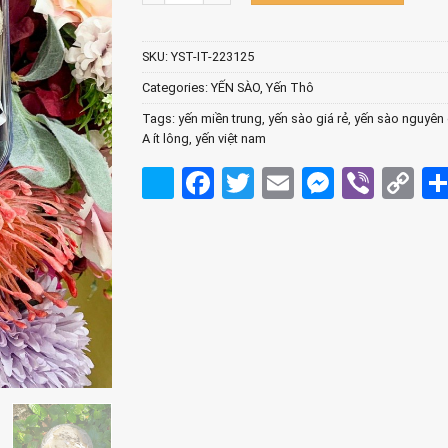
SKU:
YST-IT-223125
Categories:
YẾN SÀO
,
Yến Thô
Tags:
yến miền trung
,
yến sào giá rẻ
,
yến sào nguyên 
A ít lông
,
yến việt nam
Facebook
Twitter
Email
Messen
Viber
C
Li