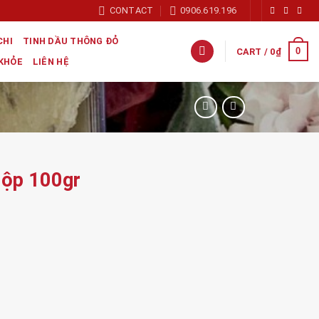
CONTACT
0906.619.196
CHI
TINH DẦU THÔNG ĐỎ
0
CART /
0
₫
 KHỎE
LIÊN HỆ
Hộp 100gr