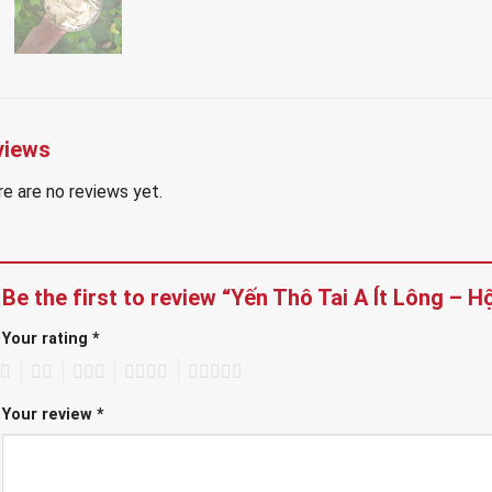
views
e are no reviews yet.
Be the first to review “Yến Thô Tai A Ít Lông – 
Your rating
*
2
3
4
5
Your review
*